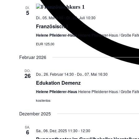
DI.
5
Di.. 05. Mai 9:00
-
Di.. 28. Juli 10:30
Französisch I
Helene Pfleiderer-Haus
Helene Pfleiderer-Haus / Große Falte
EUR 125,00
Februar 2026
DO.
Do.. 26. Februar 14:30
-
Do.. 07. Mai 16:30
26
Edukation Demenz
Helene Pfleiderer-Haus
Helene Pfleiderer-Haus / Große Falte
kostenlos
Dezember 2025
SA.
Sa.. 06. Dez. 2025 11:30
-
12:30
6