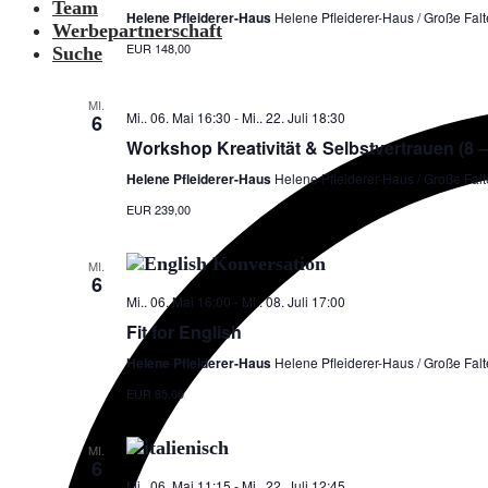
Team
Helene Pfleiderer-Haus
Helene Pfleiderer-Haus / Große Falte
Werbepartnerschaft
EUR 148,00
Suche
MI.
Mi.. 06. Mai 16:30
-
Mi.. 22. Juli 18:30
6
Workshop Kreativität & Selbstvertrauen (8 –
Helene Pfleiderer-Haus
Helene Pfleiderer-Haus / Große Falte
EUR 239,00
MI.
6
Mi.. 06. Mai 16:00
-
Mi.. 08. Juli 17:00
Fit for English
Helene Pfleiderer-Haus
Helene Pfleiderer-Haus / Große Falte
EUR 85,00
MI.
6
Mi.. 06. Mai 11:15
-
Mi.. 22. Juli 12:45