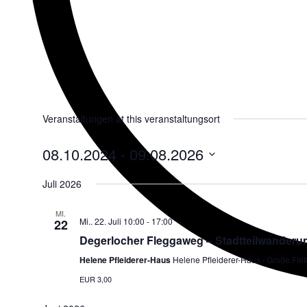
Veranstaltungen at this veranstaltungsort
08.10.2024
 - 
09.08.2026
Datum
Juli 2026
wählen.
MI.
Mi.. 22. Juli 10:00
-
17:00
22
Degerlocher Fleggaweg – Stadtteilwanderu
Helene Pfleiderer-Haus
Helene Pfleiderer-Haus / Große Falte
EUR 3,00