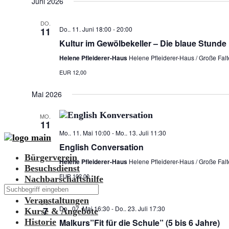
Juni 2026
DO.
Do.. 11. Juni 18:00
-
20:00
11
Kultur im Gewölbekeller – Die blaue Stunde
Helene Pfleiderer-Haus
Helene Pfleiderer-Haus / Große Falte
EUR 12,00
Mai 2026
MO.
11
Mo.. 11. Mai 10:00
-
Mo.. 13. Juli 11:30
English Conversation
Bürgerverein
Helene Pfleiderer-Haus
Helene Pfleiderer-Haus / Große Falte
Besuchsdienst
EUR 102,00
Nachbarschaftshilfe
Begegnungsstätte
Veranstaltungen
DO.
Do.. 07. Mai 16:30
-
Do.. 23. Juli 17:30
7
Kurse & Angebote
Malkurs”Fit für die Schule” (5 bis 6 Jahre)
Historie