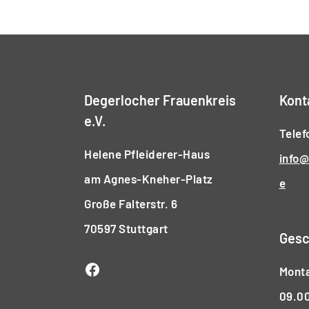
der
Beiträge
Degerlocher Frauenkreis
Kont
e.V.
Telef
Helene Pfleiderer-Haus
info@
am Agnes-Kneher-Platz
e
Große Falterstr. 6
70597 Stuttgart
Gesc
Monta
Facebook
09.00