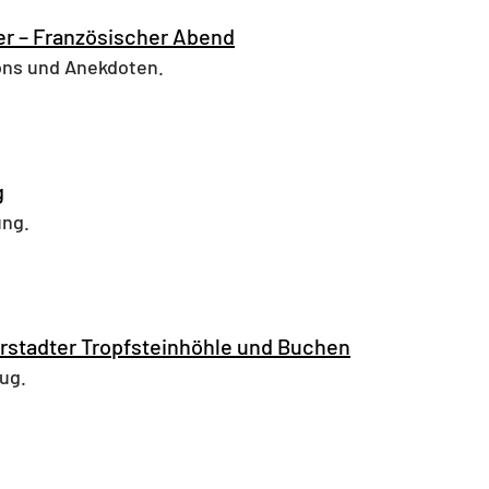
er – Französischer Abend
ons und Anekdoten.
g
ung.
rstadter Tropfsteinhöhle und Buchen
ug.