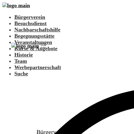
Bürgerverein
Besuchsdienst
Nachbarschaftshilfe
Begegnungsstätte
Veranstaltungen
Kurse & Angebote
Historie
Team
Werbepartnerschaft
Suche
Bürgerverein