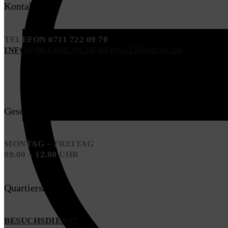
Kontakt
TELEFON 0711 722 09 70
INFO@DEGERLOCHERFRAUENKREIS.DE
Geschäftszeiten
MONTAG – FREITAG
09.00 – 12.00 UHR
Quartiersarbeit
BESUCHSDIENST