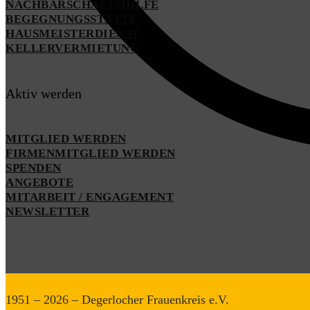
NACHBARSCHAFTSHILFE
BEGEGNUNGSSTÄTTE
HAUSMEISTERDIENST
KELLERVERMIETUNG
Aktiv werden
MITGLIED WERDEN
FIRMENMITGLIED WERDEN
SPENDEN
ANGEBOTE
MITARBEIT / ENGAGEMENT
NEWSLETTER
1951 – 2026 – Degerlocher Frauenkreis e.V.