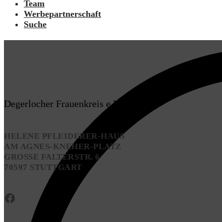
Team
Werbepartnerschaft
Suche
Degerlocher Frauenkreis e.V.
HELENE PFLEIDERER-HAUS
AM AGNES-KNEHER-PLATZ
GROSSE FALTERSTR. 6
70597 STUTTGART