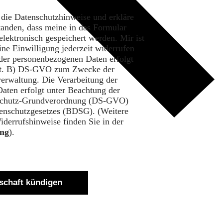
e die Datenschutzhinweise und erkläre
tanden, dass meine in das Formular
lektronisch gespeichert werden. Mir ist
ine Einwilligung jederzeit widerrufen
der personenbezogenen Daten erfolgt
lit. B) DS-GVO zum Zwecke der
verwaltung. Die Verarbeitung der
aten erfolgt unter Beachtung der
schutz-Grundverordnung (DS-GVO)
enschutzgesetzes (BDSG). (Weitere
derrufshinweise finden Sie in der
ung
).