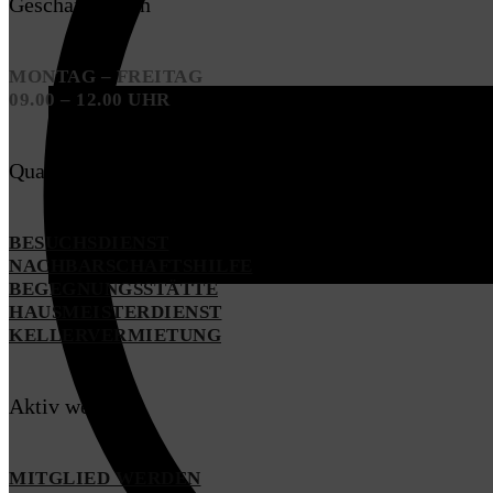
Geschäftszeiten
MONTAG – FREITAG
09.00 – 12.00 UHR
Quartiersarbeit
BESUCHSDIENST
NACHBARSCHAFTSHILFE
BEGEGNUNGSSTÄTTE
HAUSMEISTERDIENST
KELLERVERMIETUNG
Aktiv werden
MITGLIED WERDEN