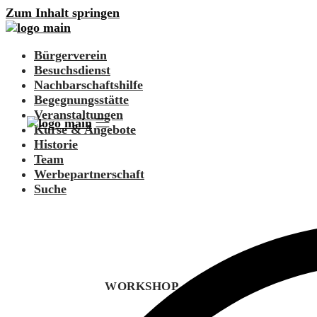
Zum Inhalt springen
Bürgerverein
Besuchsdienst
Nachbarschaftshilfe
Begegnungsstätte
Veranstaltungen
Kurse & Angebote
Historie
Team
Werbepartnerschaft
Suche
WORKSHOP