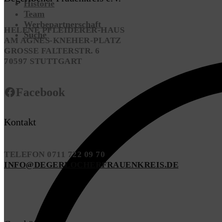
Historie
Team
Werbepartnerschaft
HELENE PFLEIDERER-HAUS
Suche
AM AGNES-KNEHER-PLATZ
GROSSE FALTERSTR. 6
70597 STUTTGART
Facebook
Kontakt
TELEFON 0711 722 09 70
INFO@DEGERLOCHERFRAUENKREIS.DE