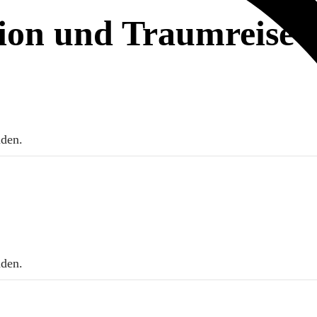
ion und Traumreise 
nden.
nden.