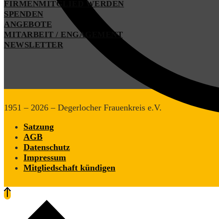
FIRMENMITGLIED WERDEN
SPENDEN
ANGEBOTE
MITARBEIT / ENGAGEMENT
NEWSLETTER
1951 – 2026 – Degerlocher Frauenkreis e.V.
Satzung
AGB
Datenschutz
Impressum
Mitgliedschaft kündigen