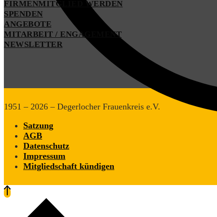
FIRMENMITGLIED WERDEN
SPENDEN
ANGEBOTE
MITARBEIT / ENGAGEMENT
NEWSLETTER
1951 – 2026 – Degerlocher Frauenkreis e.V.
Satzung
AGB
Datenschutz
Impressum
Mitgliedschaft kündigen