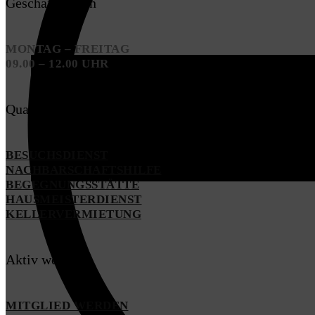
Geschäftszeiten
MONTAG – FREITAG
09.00 – 12.00 UHR
Quartiersarbeit
BESUCHSDIENST
NACHBARSCHAFTSHILFE
BEGEGNUNGSSTÄTTE
HAUSMEISTERDIENST
KELLERVERMIETUNG
Aktiv werden
MITGLIED WERDEN