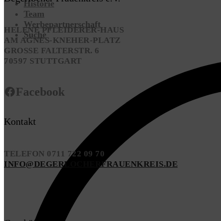
Historie
Team
Werbepartnerschaft
HELENE PFLEIDERER-HAUS
Suche
AM AGNES-KNEHER-PLATZ
GROSSE FALTERSTR. 6
70597 STUTTGART
Facebook
Kontakt
TELEFON 0711 722 09 70
INFO@DEGERLOCHERFRAUENKREIS.DE