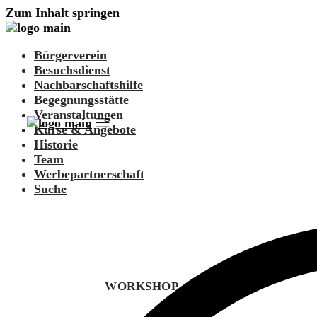
Zum Inhalt springen
Bürgerverein
Besuchsdienst
Nachbarschaftshilfe
Begegnungsstätte
Veranstaltungen
Kurse & Angebote
Historie
Team
Werbepartnerschaft
Suche
WORKSHOP