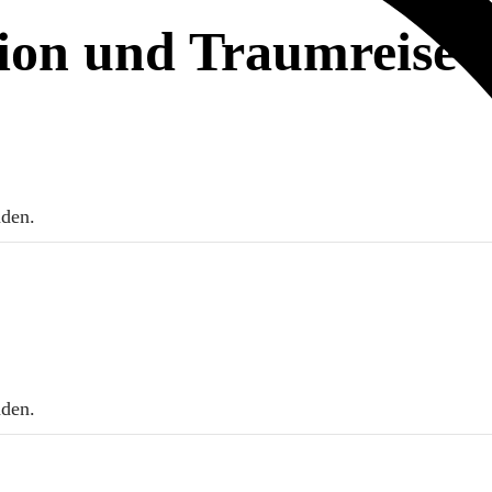
ion und Traumreise 
nden.
nden.