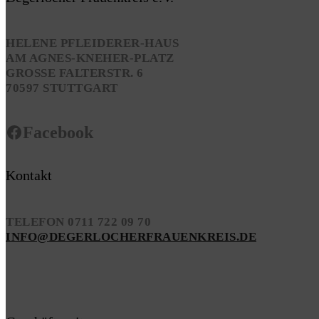
HELENE PFLEIDERER-HAUS
AM AGNES-KNEHER-PLATZ
GROSSE FALTERSTR. 6
70597 STUTTGART
Facebook
Kontakt
TELEFON 0711 722 09 70
INFO@DEGERLOCHERFRAUENKREIS.DE